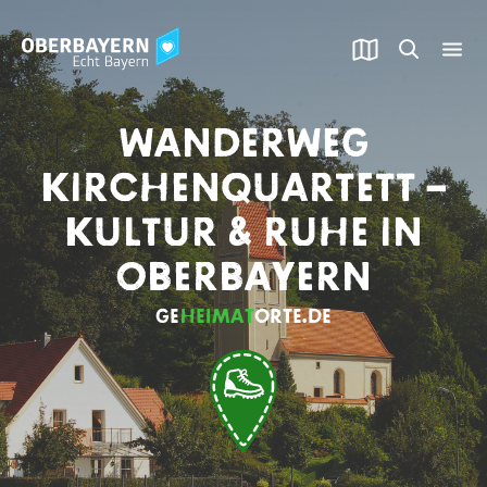
WANDERWEG
KIRCHENQUARTETT –
KULTUR & RUHE IN
OBERBAYERN
GE
HEIMAT
​ORTE.DE