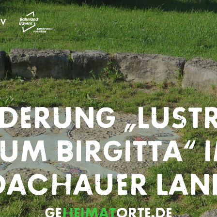
ERUNG „LUST
UM BIRGITTA“ 
DACHAUER LAN
GE
HEIMAT
​ORTE.DE