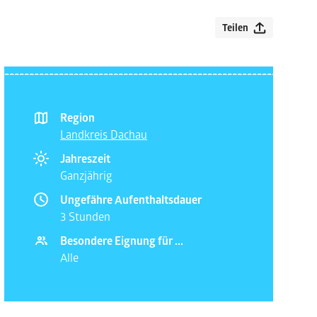
Teilen
Region
Landkreis Dachau
Jahreszeit
Ganzjährig
Ungefähre Aufenthaltsdauer
3 Stunden
Besondere Eignung für ...
Alle