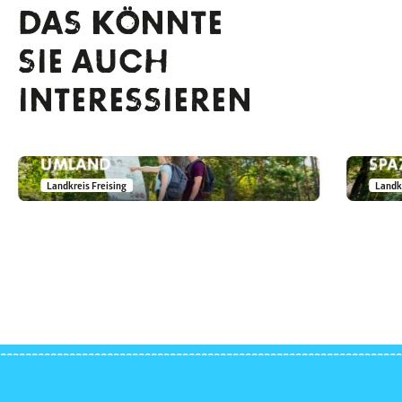
DAS KÖNNTE
SIE AUCH
INTERESSIEREN
HEIDEPFAD IM MÜNCHENER
ECH
UMLAND
SPA
Landkreis Freising
Landkr