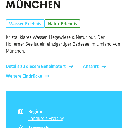
ÜNCHEN
Wasser-Erlebnis
Natur-Erlebnis
Kristallklares Wasser, Liegewiese & Natur pur: Der
Hollerner See ist ein einzigartiger Badesee im Umland von
München.
Details zu diesem Geheimatort
Anfahrt
Weitere Eindrücke
Region
Landkreis Freising
Jahreszeit