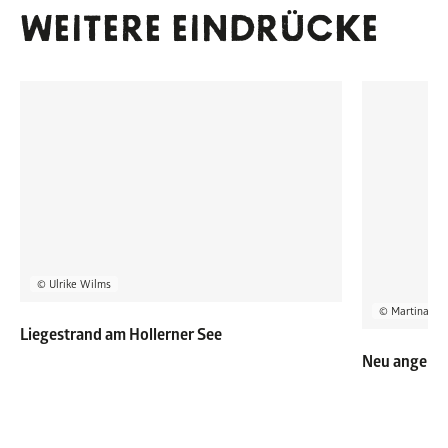
WEITERE EINDRÜCKE
© Ulrike Wilms
© Martina Ma
Liegestrand am Hollerner See
Neu angele