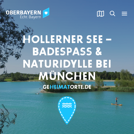
HOLLERNER SEE –
BADESPASS & N
ATURIDYLLE BEI M
ÜNCHEN
GE
HEIMAT
​ORTE.DE