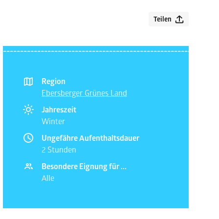
Teilen
Region
Ebersberger Grünes Land
Jahreszeit
Winter
Ungefähre Aufenthaltsdauer
2 Stunden
Besondere Eignung für ...
Alle