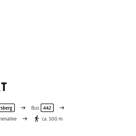
T
rsberg
Bus
442
henallee
ca. 500 m