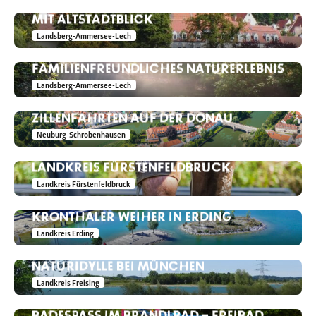
INSELBAD LANDSBERG – SCHWIMMEN
MIT ALTSTADTBLICK
Landsberg-Ammersee-Lech
LECHPARK PÖSSINGER AU LANDSBERG –
FAMILIENFREUNDLICHES NATURERLEBNIS
Landsberg-Ammersee-Lech
ZILLENFAHRTEN AUF DER DONAU
Neuburg-Schrobenhausen
BIKE & KNEIPP – AKTIV ERHOLEN IM
LANDKREIS FÜRSTENFELDBRUCK
Landkreis Fürstenfeldbruck
KRONTHALER WEIHER IN ERDING
Landkreis Erding
HOLLERNER SEE – BADESPASS & N
ATURIDYLLE BEI MÜNCHEN
Landkreis Freising
BADESPASS IM BRANDLBAD – FREIBAD