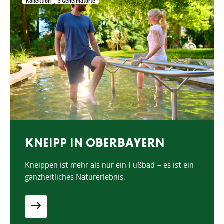
Kollektion
5 Geheimatorte
BADESEEN IN OBERBAYE
s ist ein
Oberbayern ist reich an Seen – glasklar, id
oft noch echte Geheimtipps.