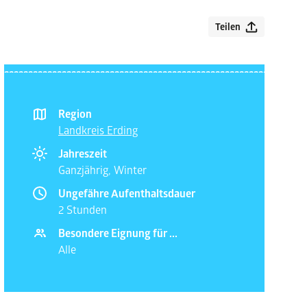
Teilen
Region
Landkreis Erding
Jahreszeit
Ganzjährig, Winter
Ungefähre Aufenthaltsdauer
2 Stunden
Besondere Eignung für ...
Alle