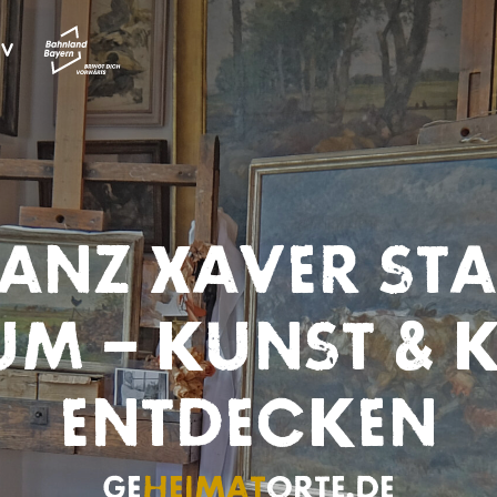
ANZ XAVER ST
M – KUNST & 
ENTDECKEN
GE
HEIMAT
​ORTE.DE