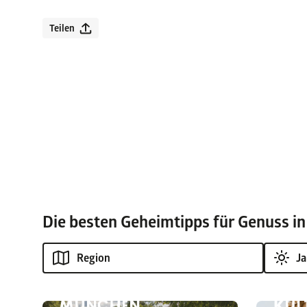
Teilen
Die besten Geheimtipps für Genuss 
WANDERN AN DER
AMPER –
FAMILIENFREUNDLICHER
WANDERUNG VOM
NATURWEG BEI
AMMERSEE ZUM
MÜNCHEN
KUL