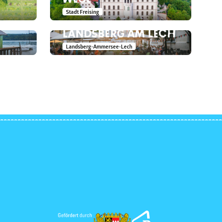
AM
Stadt Freising
HELLMAIRPLATZ IN
LANDSBERG AM LECH
Landsberg-Ammersee-Lech