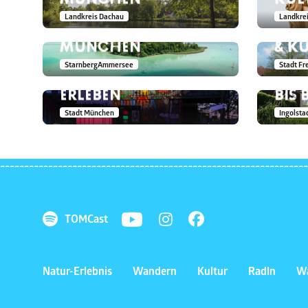
WÖRTHSEE – ZWEI-
FREI
Landkreis Dachau
Landkrei
SEEN-TOUR BEI
ZWI
WERKSVIERTEL MITTE
ING
MÜNCHEN
& K
– MÜNCHENS
BIE
StarnbergAmmersee
Stadt Fr
TRENDVIERTEL
VON
ERLEBEN
BIS
Stadt München
Ingolsta
TOMCast
Natur-Erlebnis
Wandern
Kultur
Radln
Wa