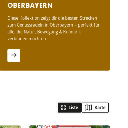
OBERBAYERN
Diese Kollektion zeigt dir die besten Strecken
zum Genussradeln in Oberbayern – perfekt für
alle, die Natur, Bewegung & Kulinarik
verbinden möchten.
ER
HE
DOMBERG-AUSZEIT IN
Liste
Karte
 UND
FREISING: KUNST,
ER
AUSSICHT & STILLE
 IN
WEGE