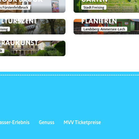
SING ERLEBEN –
SCHONDORF – 
s Fürstenfeldbruck
Stadt Freising
SCHEN DOMBERG
AMMERSEE
OLSTÄDTER
ULTURSZENE
FLANIEREN
RRUNDGANG –
eising
Landsberg-Ammersee-Lech
 REINHEITSGEBOT
 BRAUKUNST
dt
sser-Erlebnis
Genuss
MVV Ticketpreise