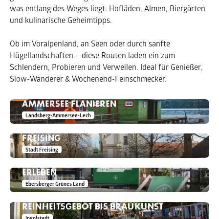
was entlang des Weges liegt: Hofläden, Almen, Biergärten
und kulinarische Geheimtipps.
Ob im Voralpenland, an Seen oder durch sanfte
Hügellandschaften – diese Routen laden ein zum
Schlendern, Probieren und Verweilen. Ideal für Genießer,
Slow-Wanderer & Wochenend-Feinschmecker.
UFERPROMENADE IN SCHONDORF – AM
AMMERSEE FLANIEREN
Landsberg-Ammersee-Lech
WANDERWEG KULTUR UND NATUR IN
KÜNSTLERWEG UND
FREISING
HERRMANNSDORFER LANDWERKSTÄTTEN
Stadt Freising
IN GLONN – KUNST & HANDWERK
ERLEBEN
Ebersberger Grünes Land
INGOLSTÄDTER BIERRUNDGANG – VON
REINHEITSGEBOT BIS BRAUKUNST
WEIHENSTEPHANER BERG – BAYERISCHE
Ingolstadt