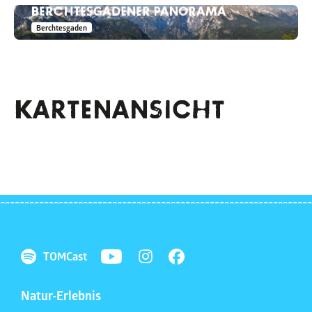
BERCHTESGADENER PANORAMA
Berchtesgaden
KARTENANSICHT
TOMCast
Natur-Erlebnis