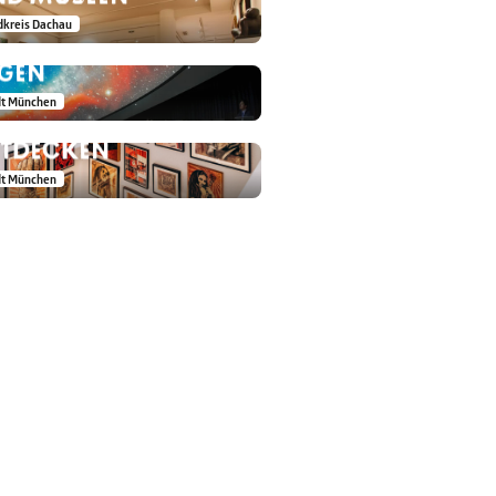
PPS MÜNCHEN –
dkreis Dachau
LLE AUSFLÜGE BEI
UCA MÜNCHEN –
GEN
BAN &
dt München
ONTEMPORARY ART
NTDECKEN
dt München