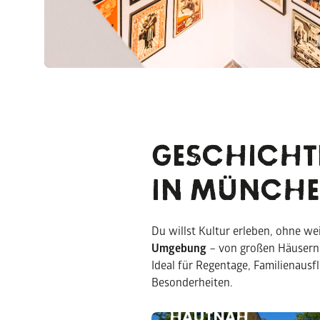
GESCHICHTE
IN MÜNCH
Du willst Kultur erleben, ohne we
URZEITMUSEUM
Umgebung
– von großen Häusern
TAUFKIRCHEN VILS 
Ideal für Regentage, Familienaus
FOSSILIEN &
Besonderheiten.
DINOSAURIER
HAUTNAH