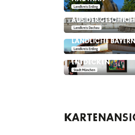
KZ-GEDENKSTÄTTE
Landkreis Erding
DACHAU – LERNEN
AUS DER GESCHICH
BAUERNHAUSMUS
Landkreis Dachau
ERDING – ZEITREISE 
LENBACHHAUS
LÄNDLICHE BAYER
MÜNCHEN – KUNS
Landkreis Erding
DES BLAUEN REITER
ENTDECKEN
Stadt München
KARTENANSI