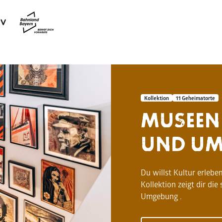
Kollektion
11 Geheimatorte
MUSEEN
UND U
Du willst Kultur erlebe
Kollektion zeigt dir d
Umgebung .