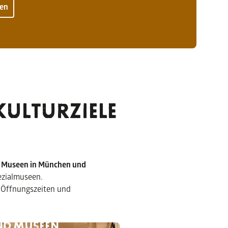
gen
KULTURZIELE
n
Museen in München und
ezialmuseen.
, Öffnungszeiten und
CHAUER GALERIEN
HLECHTWETTER-
ND MUSEEN